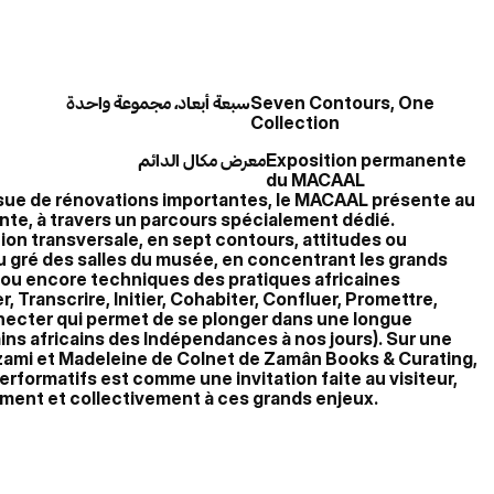
سبعة أبعاد، مجموعة واحدة
Seven Contours, One
Collection
معرض مكال الدائم
Exposition permanente
du MACAAL
’issue de rénovations importantes, le MACAAL présente au
nte, à travers un parcours spécialement dédié.
on transversale, en sept contours, attitudes ou
au gré des salles du musée, en concentrant les grands
 ou encore techniques des pratiques africaines
 Transcrire, Initier, Cohabiter, Confluer, Promettre,
onnecter qui permet de se plonger dans une longue
ins africains des Indépendances à nos jours). Sur une
ami et Madeleine de Colnet de Zamân Books & Curating,
rformatifs est comme une invitation faite au visiteur,
lement et collectivement à ces grands enjeux.