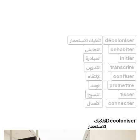
تفكيك الاستعمار
décoloniser
التعايش
cohabiter
المبادرة
initier
التدوين
transcrire
الإلتقاء
confluer
الوعد
promettre
النسيج
tisser
الاتصال
connecter
تفكيك
Décoloniser
الاستعمار