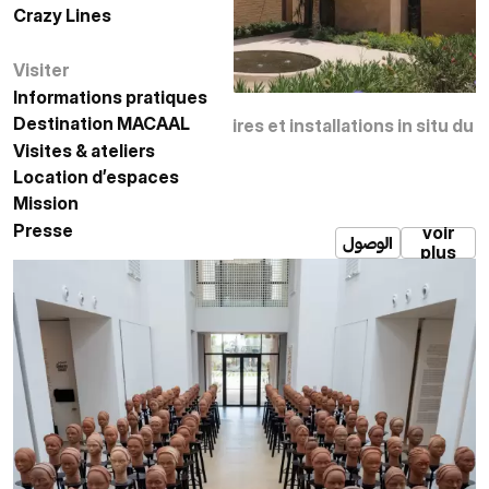
Crazy Lines
الخطوط المجنونة
Visiter
زيارة
Informations pratiques
معلومات عملية
ique 2026
Destination MACAAL
الوجهة مكال
elles expositions temporaires et installations in situ du
Visites & ateliers
زيارات وورش عمل
Location d’espaces
حجز الفضاءات
Mission
المهمة
Presse
الصحافة
voir
الوصول
plus