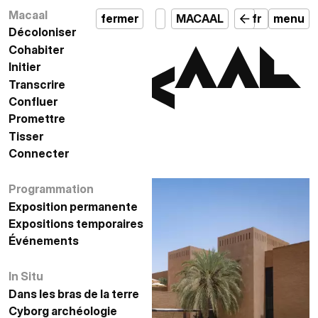
Macaal
مكال
إغلاق
قائمة
fermer
MACAAL
fr
menu
Décoloniser
تفكيك الاستعمار
Cohabiter
التعايش
Initier
المبادرة
Transcrire
التدوين
Confluer
الإلتقاء
Promettre
الوعد
Tisser
النسيج
Connecter
الاتصال
Programmation
البرمجة
Exposition permanente
معرض دائم
Expositions temporaires
المعارض المؤقتة
Événements
الأحداث
In Situ
في الموقع
Dans les bras de la terre
في أحضان الأرض
أركيولوجيا السايبورغ
Cyborg archéologie