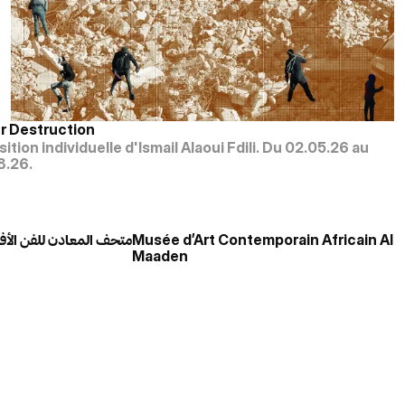
r Destruction
ition individuelle d'Ismail Alaoui Fdili. Du 02.05.26 au
8.26.
متحف المعادن للفن الأف
Musée d’Art Contemporain Africain Al
Maaden