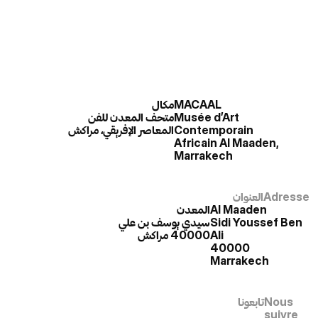
مكال
MACAAL
متحف المعدن للفن
Musée d’Art
المعاصر الإفريقي، مراكش
Contemporain
Africain Al Maaden,
Marrakech
العنوان
Adresse
المعدن
Al Maaden
سيدي يوسف بن علي
Sidi Youssef Ben
40000 مراكش
Ali
40000
Marrakech
تابعونا
Nous
suivre