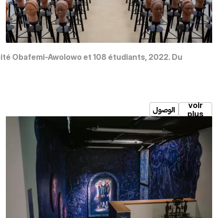
rsité Obafemi-Awolowo et 108 étudiants, 2022. Du
voir
الوصول
plus