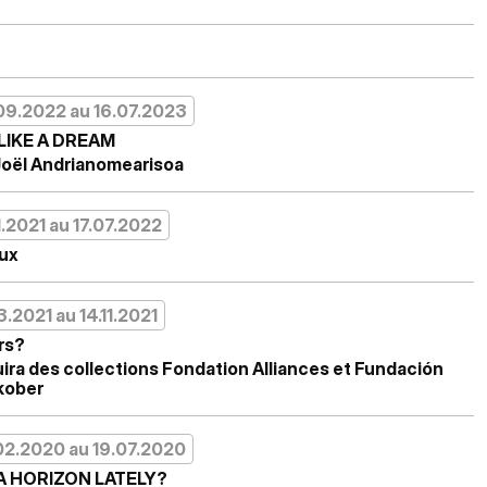
09.2022 au 16.07.2023
LIKE A DREAM
Joël Andrianomearisoa
1.2021 au 17.07.2022
eux
3.2021 au 14.11.2021
rs?
ira des collections Fondation Alliances et Fundación
kober
02.2020 au 19.07.2020
A HORIZON LATELY?