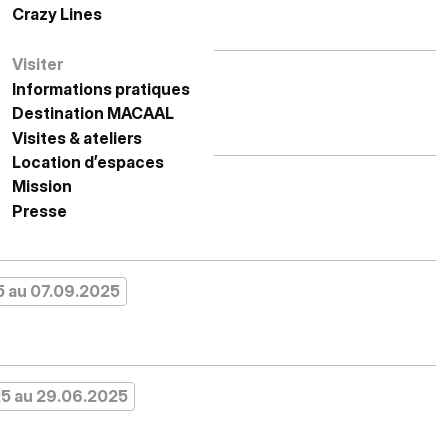
Crazy Lines
الخطوط المجنونة
Visiter
زيارة
 au 18.01.2026
Informations pratiques
معلومات عملية
Destination MACAAL
الوجهة مكال
Visites & ateliers
زيارات وورش عمل
Location d’espaces
حجز الفضاءات
5 au 07.12.2025
Mission
المهمة
Presse
الصحافة
Hertzienne
5 au 07.09.2025
5 au 29.06.2025