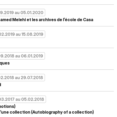
09.2019 au 05.01.2020
med Melehi et les archives de l’école de Casa
02.2019 au 15.08.2019
09.2018 au 06.01.2019
iques
02.2018 au 29.07.2018
d
03.2017 au 05.02.2018
motions)
une collection (Autobiography of a collection)