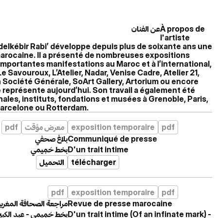
عن الفنان
À propos de
l'artiste
elkébir Rabi’ développe depuis plus de soixante ans une
arocaine. Il a présenté de nombreuses expositions
 d’importantes manifestations au Maroc et à l’international,
e Savouroux, L’Atelier, Nadar, Venise Cadre, Atelier 21,
 Société Générale, SoArt Gallery, Artorium ou encore
e représente aujourd’hui. Son travail a également été
ales, instituts, fondations et musées à Grenoble, Paris,
 Barcelone ou Rotterdam.
pdf
معرض مؤقت
exposition temporaire
pdf
بلاغ صحفي
Communiqué de presse
بخط حَمِيمي
D'un trait intime
التحميل
télécharger
pdf
exposition temporaire
pdf
مراجعة الصحافة المغربي
Revue de presse marocaine
بخط حَمِيمي - عبد الكبير
D'un trait intime (Of an infinate mark) -