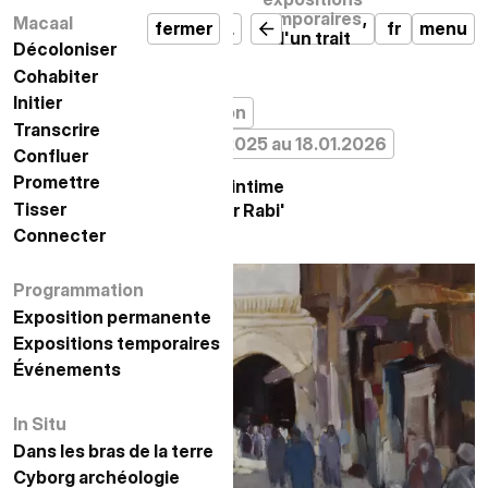
,
المؤقتة
temporaires
,
Macaal
مكال
إغلاق
قائمة
fermer
MACAAL
fr
menu
بخط
d'un trait
Décoloniser
تفكيك الاستعمار
حَمِيمي
intime
Cohabiter
التعايش
Initier
المبادرة
من 19.12.2025 إلى 18.01.2026
معرض
exposition
Transcrire
التدوين
du 19.12.2025 au 18.01.2026
بخط حَمِيمي
Confluer
الإلتقاء
عبد الكبير ربيع
Promettre
الوعد
D'un trait intime
Tisser
النسيج
Abdelkébir Rabi'
Connecter
الاتصال
Programmation
البرمجة
Exposition permanente
معرض دائم
Expositions temporaires
المعارض المؤقتة
Événements
الأحداث
In Situ
في الموقع
Dans les bras de la terre
في أحضان الأرض
أركيولوجيا السايبورغ
Cyborg archéologie