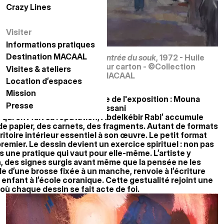
Crazy Lines
الخطوط المجنونة
Visiter
زيارة
Informations pratiques
معلومات عملية
Destination MACAAL
الوجهة مكال
Entrée du souk
, 1972 - Huile
sur carton - ©Collection
Visites & ateliers
زيارات وورش عمل
MACAAL
Location d’espaces
حجز الفضاءات
Mission
المهمة
منسقة المعرض: منى
Commissaire de l'exposition : Mouna
Presse
الصحافة
Annasse Hassani
qui ont fait sa réputation, Abdelkébir Rabi’ accumule
 de papier, des carnets, des fragments. Autant de formats
itoire intérieur essentiel à son œuvre. Le petit format
emier. Le dessin devient un exercice spirituel : non pas
s une pratique qui vaut pour elle-même. L’artiste y
n, des signes surgis avant même que la pensée ne les
aide d’une brosse fixée à un manche, renvoie à l’écriture
t enfant à l’école coranique. Cette gestualité rejoint une
 où chaque dessin se fait acte de foi.