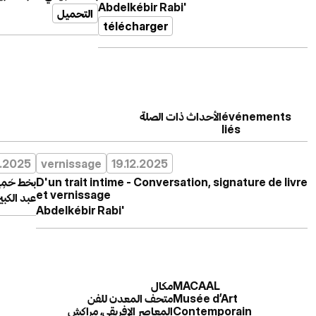
Abdelkébir Rabi'
التحميل
télécharger
الأحداث ذات الصلة
événements
liés
2.2025
vernissage
19.12.2025
بخط حَمِ
D'un trait intime - Conversation, signature de livre
et vernissage
عبد الكبير
Abdelkébir Rabi'
مكال
MACAAL
متحف المعدن للفن
Musée d’Art
المعاصر الإفريقي، مراكش
Contemporain