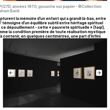
P/27D
, années 1970, gouache sur papier - ©Collection
aham Bank
turent la mémoire d’un enfant qui a grandi là-bas, entre
i’ témoigne d’un équilibre subtil entre héritage spirituel
ce dépouillement - cette « pauvreté spirituelle » (faqr),
mme la condition première de toute réalisation mystique
é à contenir, en quelques centimètres, une part d’infini.