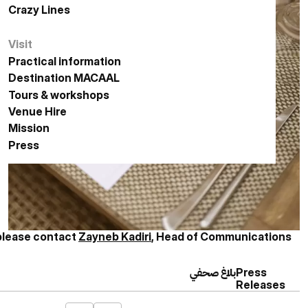
Crazy Lines
الخطوط المجنونة
Visit
زيارة
Practical information
معلومات عملية
Destination MACAAL
الوجهة مكال
Tours & workshops
زيارات وورش عمل
Venue Hire
حجز الفضاءات
Mission
المهمة
Press
الصحافة
 please contact
Zayneb Kadiri
, Head of Communications
بلاغ صحفي
Press
Releases