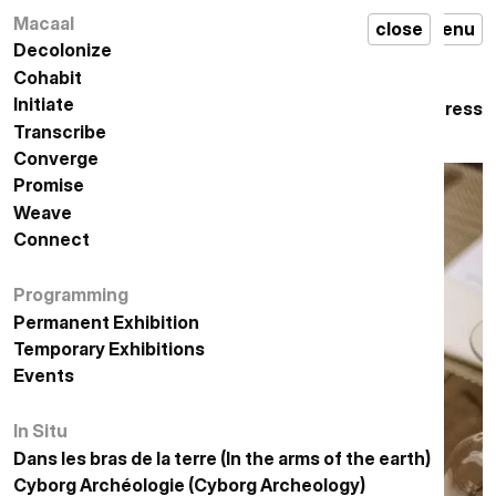
Macaal
مكال
إغلاق
قائمة
الصحافة
MACAAL
press
close
en
menu
Decolonize
تفكيك الاستعمار
Cohabit
التعايش
Initiate
المبادرة
الصحافة
Press
Transcribe
التدوين
Converge
الإلتقاء
Promise
الوعد
Weave
النسيج
Connect
الاتصال
Programming
البرمجة
Permanent Exhibition
معرض دائم
Temporary Exhibitions
المعارض المؤقتة
Events
الأحداث
In Situ
في الموقع
Dans les bras de la terre (In the arms of the earth)
في أحضان الأرض
أركيولوجيا السايبورغ
Cyborg Archéologie (Cyborg Archeology)