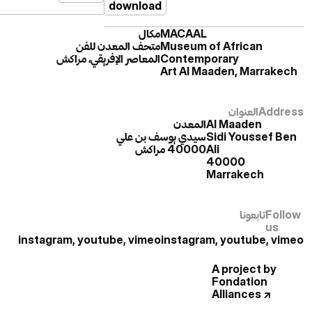
download
مكال
MACAAL
متحف المعدن للفن
Museum of African
المعاصر الإفريقي، مراكش
Contemporary
Art Al Maaden, Marrakech
العنوان
Address
المعدن
Al Maaden
سيدي يوسف بن علي
Sidi Youssef Ben
40000 مراكش
Ali
40000
Marrakech
تابعونا
Follow
us
instagram
,
youtube
,
vimeo
instagram
,
youtube
,
vimeo
A project by
Fondation
Alliances